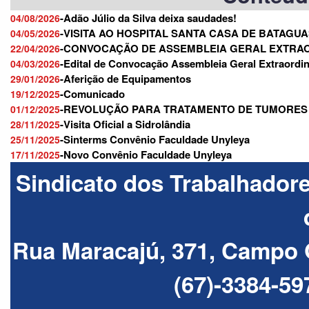
-Adão Júlio da Silva deixa saudades!
04/08/2026
-VISITA AO HOSPITAL SANTA CASA DE BATAGU
04/05/2026
-CONVOCAÇÃO DE ASSEMBLEIA GERAL EXTRA
22/04/2026
-Edital de Convocação Assembleia Geral Extraordin
04/03/2026
-Aferição de Equipamentos
29/01/2026
-Comunicado
19/12/2025
-REVOLUÇÃO PARA TRATAMENTO DE TUMORES
01/12/2025
-Visita Oficial a Sidrolândia
28/11/2025
-Sinterms Convênio Faculdade Unyleya
25/11/2025
-Novo Convênio Faculdade Unyleya
17/11/2025
Sindicato dos Trabalhador
Rua Maracajú, 371, Campo 
(67)-3384-59