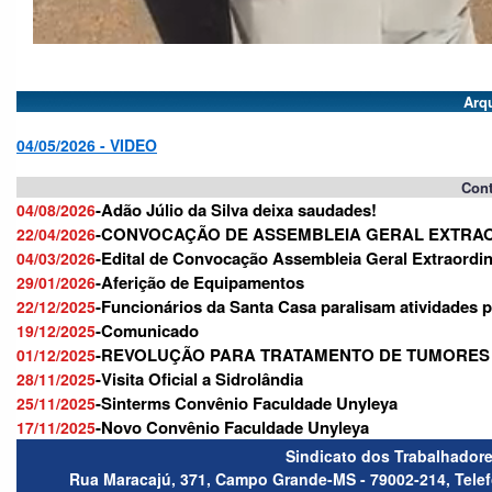
Arqu
04/05/2026 - VIDEO
Cont
-Adão Júlio da Silva deixa saudades!
04/08/2026
-CONVOCAÇÃO DE ASSEMBLEIA GERAL EXTRA
22/04/2026
-Edital de Convocação Assembleia Geral Extraordin
04/03/2026
-Aferição de Equipamentos
29/01/2026
-Funcionários da Santa Casa paralisam atividades po
22/12/2025
-Comunicado
19/12/2025
-REVOLUÇÃO PARA TRATAMENTO DE TUMORES
01/12/2025
-Visita Oficial a Sidrolândia
28/11/2025
-Sinterms Convênio Faculdade Unyleya
25/11/2025
-Novo Convênio Faculdade Unyleya
17/11/2025
Sindicato dos Trabalhador
Rua Maracajú, 371, Campo Grande-MS - 79002-214, Telefo